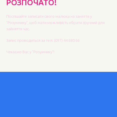
РОЗПОЧАТО!
Поспішайте записати свого малюка на заняття у
"Розумнику", щоб мати можливість обрати зручний для
зайняття час.
Запис проводиться за тел: (097) 44 680 66
Чекаємо Вас у "Розумнику"!