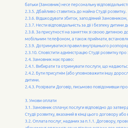
батьки (Замовник) несе персональну відповідальність
2.3.5. Дбайливо ставитись до майна Студії розвитку.
2.3.6. Відшкодувати збиток, заподіяний Замовником,
2.3.7. Нести відповідальність за дії і безпеку дитини
2.3.8. За присутності на заняттях зі своєю дитиною 
мобільним телефоном, а також приймати, встановлен
2.3.9. Дотримуватися правил внутрішнього розпорядк
2.3.10. Сповістити адміністрацію Студії розвитку пр
2.4. Замовник має право:
2.4.1. Вибирати та отримувати послуги, що надаються
2.4.2. Бути присутнім (або уповноважити іншу доросл
дитини.
2.4.3. Розірвати Договір, письмово повідомивши про 
3. Умови оплати
3.1. Замовник сплачує послуги відповідно до затвер
Студії розвитку, вказаний в кінці цього договору або 
3.2. Оплата послуг, наданих за п.1.1. Договору, про
абонемент оплачується не пізніше останнього оплаче