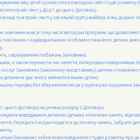
уванням віку дітей і розмістити розклад на сайті Студії розвитку
містити прайс-лист у Дод 1 до цього Договору.
зкладі та в прайс-листі у загальній групі у вайбері, в яку додано
ес навчання нові, в тому числі авторські програми, що дозволяют
, пов’язаних з індивідуальними особливостями його дитини, вико
у.
анять, з врахуванням побажань Замовника.
 іншим, а також перенести час заняття, попередньо повідомивши За
і послуг Замовнику (законному представнику) дитини з поважних при
а дитини не дає змогу займатися іншим дітям).
нньому порядку без збереження місця у групі в разі порушення З
1.1. цього Договору на умовах розділу 3 Договору.
зовувати відвідування дитиною (дітьми) оплачених занять, відпов
аняття. Передати її в руки педагога до початку занять. Забрати ди
витку.
 батьки (Замовник) зобов’язані повідомити Студію розвитку про це