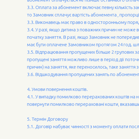
3.3. Оплата за абонемент включає певну кількість за
то Замовник сплачує вартість абонемента , пропорційн
3.3. Виконавець має право в односторонньому поряд
3.4. У разі, якщо дитина з поважних причин не може 
початку заняття. В разі, якщо Замовник не попереди
має бути оплачене Замовником протягом 24 год. шл
3.5. Відпрацювання пропущених більше 2 групових за
пропущені заняття можливо лише в період дії поточн
причин) на заняття, яке переносилось, таке заняття 
3.6. Відшкодування пропущених занять по абонемен
4. Умови повернення коштів.
4.1. У випадку помилково перерахованих коштів на 
повернути помилково перераховані кошти, вказавши
5. Термін Договору
5.1. Договір набуває чинності з моменту оплати послу