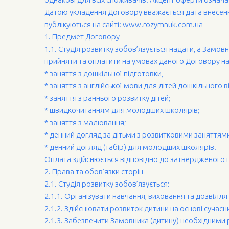
Датою укладення Договору вважається дата внесенн
публікуються на сайті: www.rozymnuk.com.ua
1. Предмет Договору
1.1. Cтудія розвитку зобов’язується надати, а Замов
прийняти та оплатити на умовах даного Договору наст
* заняття з дошкільної підготовки,
* заняття з англійської мови для дітей дошкільного 
* заняття з раннього розвитку дітей;
* швидкочитанням для молодших школярів;
* заняття з малювання;
* денний догляд за дітьми з розвитковими заняттям
* денний догляд (табір) для молодших школярів.
Оплата здійснюється відповідно до затвердженого п
2. Права та обов’язки сторін
2.1. Студія розвитку зобов’язується:
2.1.1. Організувати навчання, виховання та дозвілля
2.1.2. Здійснювати розвиток дитини на основі сучас
2.1.3. Забезпечити Замовника (дитину) необхідним