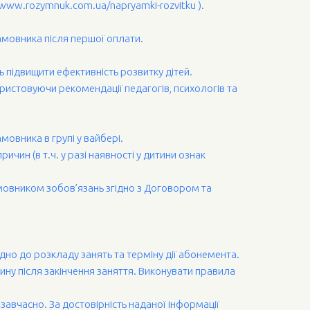
 (www.rozymnuk.com.ua/napryamki-rozvitku ).
 Замовника після першої оплати.
ь підвищити ефективність розвитку дітей.
ристовуючи рекомендації педагогів, психологів та
мовника в групі у вайбері.
чин (в т.ч. у разі наявності у дитини ознак
амовником зобов’язань згідно з Договором та
ідно до розкладу занять та терміну дії абонемента.
тину після закінчення заняття. Виконувати правила
 завчасно. За достовірність наданої інформації