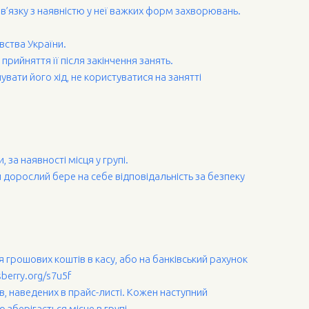
зв’язку з наявністю у неї важких форм захворювань.
вства України.
прийняття її після закінчення занять.
вати його хід, не користуватися на занятті
за наявності місця у групі.
й дорослий бере на себе відповідальність за безпеку
грошових коштів в касу, або на банківський рахунок
sberry.org/s7u5f
ів, наведених в прайс-листі. Кожен наступний
зберігається місце в групі.