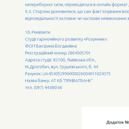
непереборної сили, переводяться в онлайн формат 
9.3. Сторони домовилися, що сам факт існування воє
відповідальності за повне чи часткове невиконання
10. Реквізити
Студії гармонійного розвитку «Розумник»:
ФОП Бах Ірина Богданівна
Реєстраційний номер 2864505701
Адреса студії: 82100, Львівська обл.,
М.Дрогобич, вул. Грушевського, б. 44
Рахунок: UA453052990000026004011024375
Назва банку: АТ КБ "ПРИВАТБАНК"
тел. (097) 44 680 66