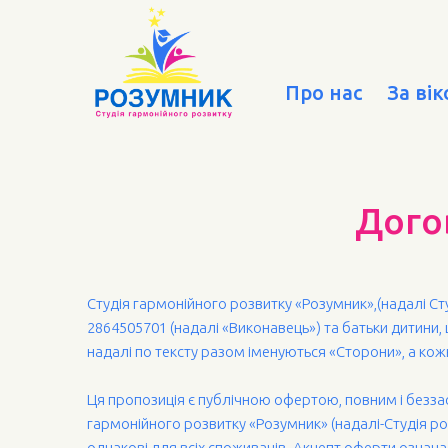
Про нас
За ві
Дого
Студія гармонійного розвитку «Розумник»,(надалі Ст
2864505701 (надалі «Виконавець») та батьки дитини,
надалі по тексту разом іменуються «Сторони», а кож
Ця пропозиція є публічною офертою, повним і безз
гармонійного розвитку «Розумник» (надалі-Студія ро
однакові для всіх споживачів. Акцепт оферти означа