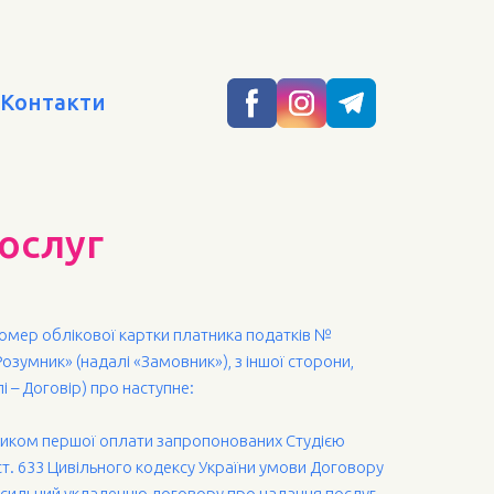
Контакти
ослуг
 номер облікової картки платника податків №
озумник» (надалі «Замовник»), з іншої сторони,
 – Договір) про наступне:
вником першої оплати запропонованих Студією
ст. 633 Цивільного кодексу України умови Договору
вносильний укладенню договору про надання послуг.