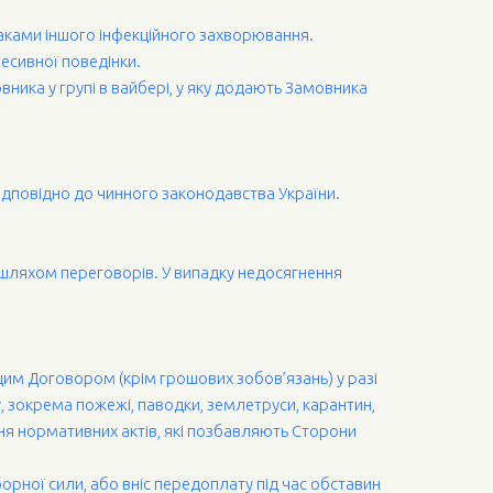
наками іншого інфекційного захворювання.
ресивної поведінки.
ника у групі в вайбері, у яку додають Замовника
ідповідно до чинного законодавства України.
х шляхом переговорів. У випадку недосягнення
 цим Договором (крім грошових зобов’язань) у разі
, зокрема пожежі, паводки, землетруси, карантин,
ня нормативних актів, які позбавляють Сторони
орної сили, або вніс передоплату під час обставин