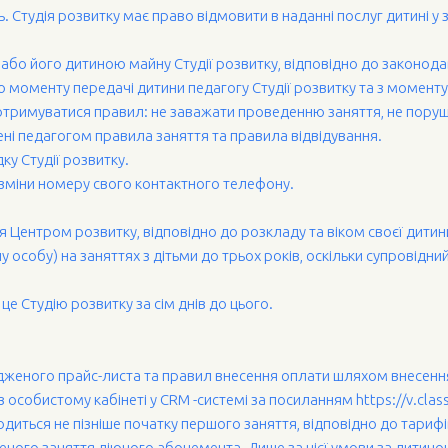
. Студія розвитку має право відмовити в наданні послуг дитині у 
 або його дитиною майну Студії розвитку, відповідно до законода
 до моменту передачі дитини педагогу Студії розвитку та з моменту 
дотримуватися правил: не заважати проведенню заняття, не порушу
і педагогом правила заняття та правила відвідування.
у Студії розвитку.
о зміни номеру свого контактного телефону.
 Центром розвитку, відповідно до розкладу та віком своєї дитини, 
у особу) на заняттях з дітьми до трьох років, оскільки супровідни
це Студію розвитку за сім днів до цього.
дженого прайс-листа та правил внесення оплати шляхом внесення 
в особистому кабінеті у CRM -системі за посиланням https://v.clas
водиться не пізніше початку першого заняття, відповідно до тариф
ного заняття діючого абонемента. Лише за цієї умови за дитиною 