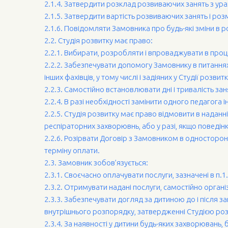
2.1.4. Затвердити розклад розвиваючих занять з урах
2.1.5. Затвердити вартість розвиваючих занять і роз
2.1.6. Повідомляти Замовника про будь-які зміни в ро
2.2. Cтудія розвитку має право:
2.2.1. Вибирати, розробляти і впроваджувати в проц
2.2.2. Забезпечувати допомогу Замовнику в питаннях
інших фахівців, у тому числі і задіяних у Студії розвитк
2.2.3. Самостійно встановлювати дні і тривалість з
2.2.4. В разі необхідності замінити одного педагога
2.2.5. Студія розвитку має право відмовити в наданн
респіраторних захворювнь, або у разі, якщо поведінк
2.2.6. Розірвати Договір з Замовником в односторо
терміну оплати.
2.3. Замовник зобов’язується:
2.3.1. Своєчасно оплачувати послуги, зазначені в п.
2.3.2. Отримувати надані послуги, самостійно органі
2.3.3. Забезпечувати догляд за дитиною до і після з
внутрішнього розпорядку, затвердженні Студією роз
2.3.4. За наявності у дитини будь-яких захворювань,