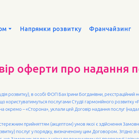
ком
Напрямки розвитку
Франчайзинг
вір оферти про надання п
удія розвитку), в особі ФОП Бах Ірини Богданівни, реєстраційний
 що користуватимуться послугами Студії гармонійного розвитку «Р
на окремо – «Сторона», уклали цей Договір надання послуг (надалі
астережним прийняттям (акцептом) умов якої є здійснення Замо
звитку) послуг у порядку, визначеному цим Договором. Згідно зі 
є, що Замовник згоден з усіма положеннями цієї пропозиції і рі