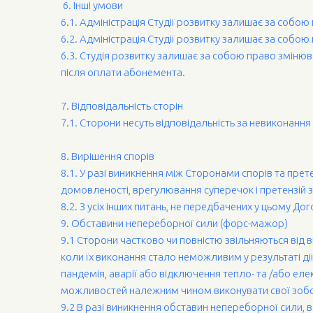
6. Інші умови
6.1. Адміністрація Студії розвитку залишає за собо
6.2. Адміністрація Студії розвитку залишає за собою 
6.3. Студія розвитку залишає за собою право змінюв
після оплати абонемента.
7. Відповідальність сторін
7.1. Сторони несуть відповідальність за невиконанн
8. Вирішення спорів
8.1. У разі виникнення між Сторонами спорів та пр
домовленості, врегулювання суперечок і претензій 
8.2. З усіх інших питань, не передбачених у цьому 
9. Обставини непереборної сили (форс-мажор)
9.1 Сторони частково чи повністю звільняються від 
коли їх виконання стало неможливим у результаті ді
пандемія, аварії або відключення тепло- та /або ел
можливостей належним чином виконувати свої зобо
9.2 В разі виникнення обставин непереборної сили, 