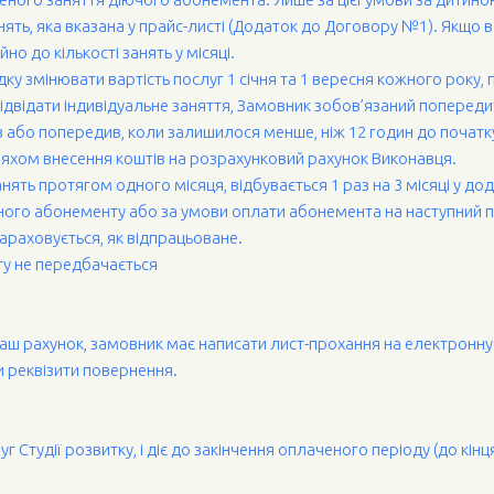
нять, яка вказана у прайс-листі (Додаток до Договору №1). Якщо в
о до кількості занять у місяці.
ку змінювати вартість послуг 1 січня та 1 вересня кожного року
відвідати індивідуальне заняття, Замовник зобов’язаний попередит
в або попередив, коли залишилося менше, ніж 12 годин до початку
яхом внесення коштів на розрахунковий рахунок Виконавця.
нять протягом одного місяця, відбувається 1 раз на 3 місяці у д
ого абонементу або за умови оплати абонемента на наступний пер
зараховується, як відпрацьоване.
ту не передбачається
наш рахунок, замовник має написати лист-прохання на електронн
 реквізити повернення.
г Студії розвитку, і діє до закінчення оплаченого періоду (до кін