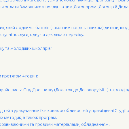
я оплати Замовником послуг за цим Договором. Договір й Додат
ник, який є одним з батьків (законним представником) дитини, щод
упні послуги, одну чи декілька з переліку:
віку та молодших школярів;
и протягом 4 годин;
райс-листа Студії розвитку (Додаток до Договору № 1) та розділ
 дітей з урахуванням їх вікових особливостей у приміщенні Студії 
них методик, а також програм.
и розвиваючими та ігровими матеріалами, обладнанням.