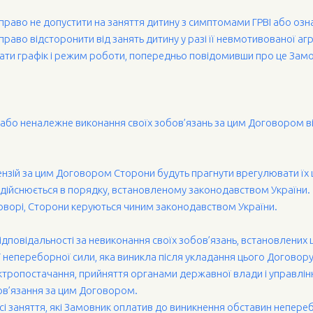
ю право не допустити на заняття дитину з симптомами ГРВІ або оз
право відсторонити від занять дитину у разі її невмотивованої аг
ати графік і режим роботи, попередньо повідомивши про це Замов
я або неналежне виконання своїх зобов’язань за цим Договором в
етензій за цим Договором Сторони будуть прагнути врегулювати ї
здійснюється в порядку, встановленому законодавством України.
Договорі, Сторони керуються чиним законодавством України.
відповідальності за невиконання своїх зобов’язань, встановлених
ї непереборної сили, яка виникла після укладання цього Договору
ектропостачання, прийняття органами державної влади і управлін
в’язання за цим Договором.
всі заняття, які Замовник оплатив до виникнення обставин непереб