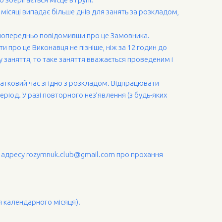
 місяці випадає більше днів для занять за розкладом,
, попередньо повідомивши про це Замовника.
и про це Виконавця не пізніше, ніж за 12 годин до
 заняття, то таке заняття вважається проведеним і
одатковий час згідно з розкладом. Відпрацювати
іод. У разі повторного нез’явлення (з будь-яких
у адресу rozymnuk.club@gmail.com про прохання
ця календарного місяця).